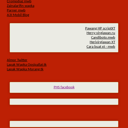
Cromodiaz mwb
Zainalarifin wapka
Parner mwb
A3I Mobil Blog
Pawang HP scriptXT
Herry-virgiawan.ru
Candiboto.mwb
Herivirgiawan XT
Cara buat xt - mwb
Almor Twitter
Lapak Wapka Opsipallat.tk
Lapak Wapka Morang.tk
PHS facebook