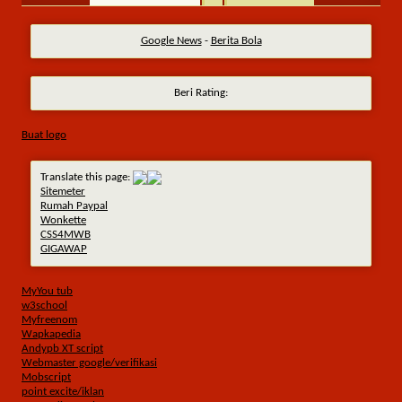
Google News
-
Berita Bola
Beri Rating:
Buat logo
Translate this page:
Sitemeter
Rumah Paypal
Wonkette
CSS4MWB
GIGAWAP
MyYou tub
w3school
Myfreenom
Wapkapedia
Andypb XT script
Webmaster google/verifikasi
Mobscript
point excite/iklan