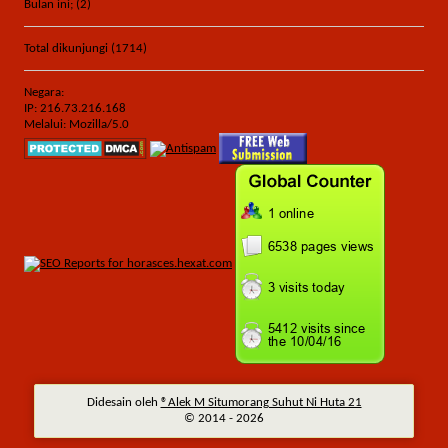
Bulan ini; (2)
Total dikunjungi (1714)
Negara:
IP: 216.73.216.168
Melalui: Mozilla/5.0
Didesain oleh
®Alek M Situmorang Suhut Ni Huta 21
© 2014 -
2026