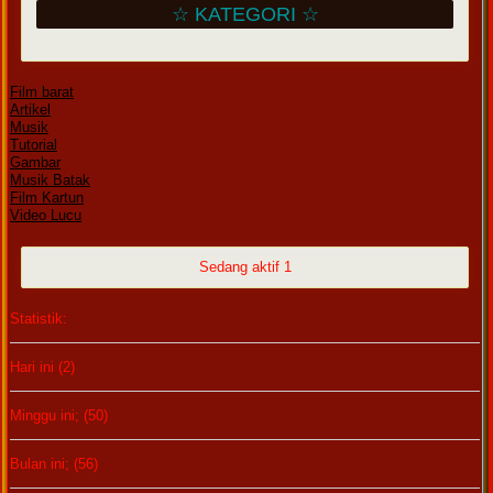
☆ KATEGORI ☆
Film barat
Artikel
Musik
Tutorial
Gambar
Musik Batak
Film Kartun
Video Lucu
Sedang aktif 1
Statistik:
Hari ini (2)
Minggu ini; (50)
Bulan ini; (56)