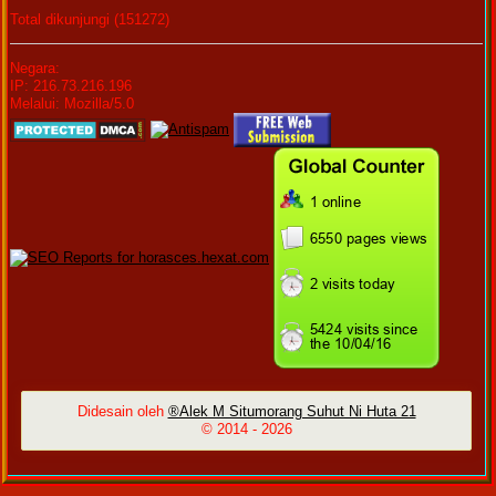
Total dikunjungi (151272)
Negara:
IP: 216.73.216.196
Melalui: Mozilla/5.0
Didesain oleh
®Alek M Situmorang Suhut Ni Huta 21
© 2014 -
2026