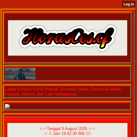
Lapak Koleksi Cerita Rakyat, Tarombo Batak, Turiturian Batak,
Sejarah, Humor, Dan Lain Sebagainya
☆☆Tanggal 9 August 2026 ☆☆
☆  Jam 19:42:30 Wib ☆