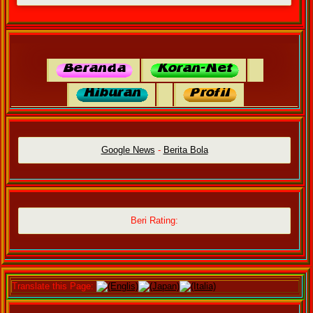
Google News
-
Berita Bola
Beri Rating:
Translate this Page:
(Englis)
(Japan)
(Italia)