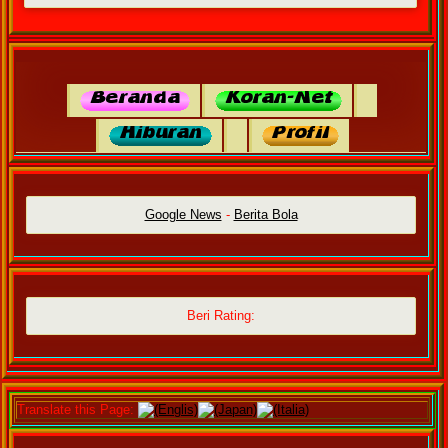
Google News
-
Berita Bola
Beri Rating:
Translate this Page:
(Englis)
(Japan)
(Italia)