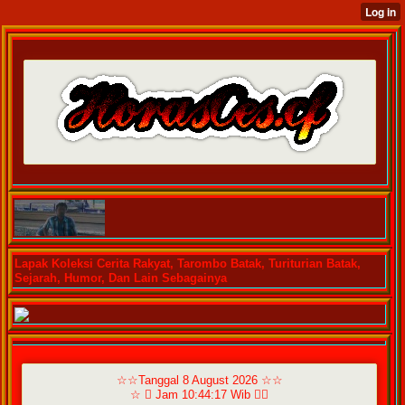
Lapak Koleksi Cerita Rakyat, Tarombo Batak, Turiturian Batak,
Sejarah, Humor, Dan Lain Sebagainya
☆☆Tanggal 8 August 2026 ☆☆
☆  Jam 10:44:17 Wib ☆