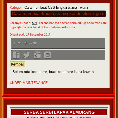
Kategori:
Cara membuat CSS bingkai warna - warni
Cara mambuat kode css bingkai di situs xtgem
Caranya lihat di
SINI
, karena bahasa daerah toba cukup anda translate
digoogle bahasa batak toba > bahasa indonesia.
Dibuat pada 27 December 2017
0
Star
Kembali
Belum ada komentar, buat komentar baru kawan
UNDER MAINTENANCE
SERBA SERBI LAPAK ALMORANG