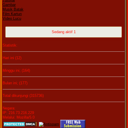
Tutorial
Gambar
Musik Batak
Film Kartun
Video Lucu
Sedang aktif 1
Statistik:
Hari ini (12)
Minggu ini; (164)
Bulan ini; (177)
Total dikunjungi (315736)
Negara:
IP: 216.73.216.229
Melalui: Mozilla/5.0