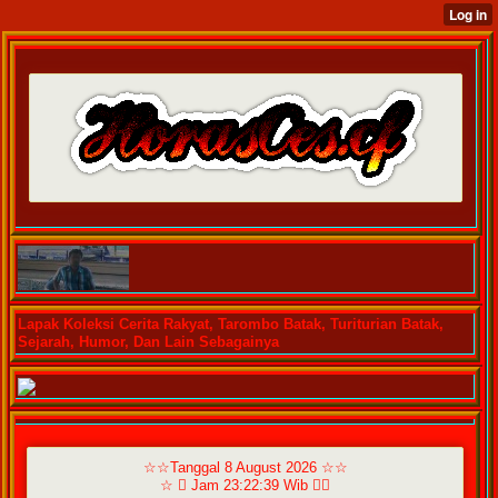
Lapak Koleksi Cerita Rakyat, Tarombo Batak, Turiturian Batak,
Sejarah, Humor, Dan Lain Sebagainya
☆☆Tanggal 8 August 2026 ☆☆
☆  Jam 23:22:39 Wib ☆