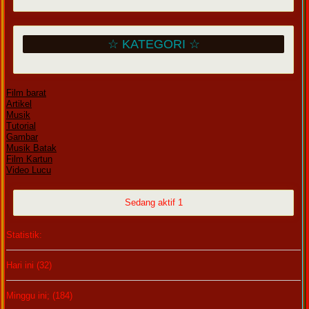
☆ KATEGORI ☆
Film barat
Artikel
Musik
Tutorial
Gambar
Musik Batak
Film Kartun
Video Lucu
Sedang aktif 1
Statistik:
Hari ini (32)
Minggu ini; (184)