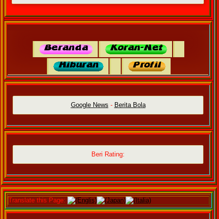
Google News
-
Berita Bola
Beri Rating:
Translate this Page:
(Englis)
(Japan)
(Italia)