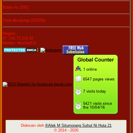
Bulan ini; (197)
Total dikunjungi (315756)
Negara:
IP: 216.73.216.42
Melalui: Mozilla/5.0
Didesain oleh
®Alek M Situmorang Suhut Ni Huta 21
© 2014 -
2026