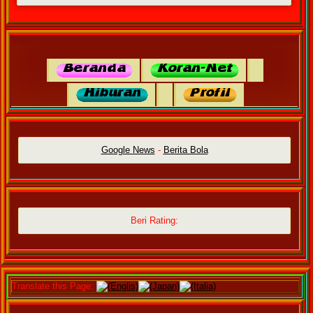
Google News
-
Berita Bola
Beri Rating:
Translate this Page:
(Englis)
(Japan)
(Italia)