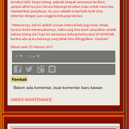
tersebut lahir tanpa tulang, sejenak tampak semuanya terdiam,
sampai akhirnya juru bicara keluarga tersebut maju untuk mencoba
memberikan penjelasan, itu pun setelah ia berbisik-bisik dulu
sebentar dengan para anggota keluarga lainnya.
'
“Sebenarnya, hal ini adalah urusan internal keluarga kami, tetapi
karena Anda menanyakannya, maka yang bisa kami sampaikan adalah
bahwa tulang dari bayi ini semuanya sedang berkumpul di SAMOSIR,
karena ada acara keluarga yang tidak bisa ditinggalkan. mauliate”
Dibuat pada 23 February 2017
0
Star
Kembali
Belum ada komentar, buat komentar baru kawan
UNDER MAINTENANCE