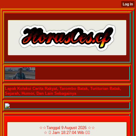
Lapak Koleksi Cerita Rakyat, Tarombo Batak, Turiturian Batak,
Sejarah, Humor, Dan Lain Sebagainya
☆☆Tanggal 9 August 2026 ☆☆
☆  Jam 18:27:04 Wib ☆