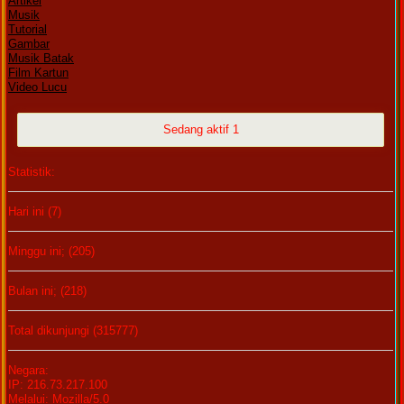
Artikel
Musik
Tutorial
Gambar
Musik Batak
Film Kartun
Video Lucu
Sedang aktif 1
Statistik:
Hari ini (7)
Minggu ini; (205)
Bulan ini; (218)
Total dikunjungi (315777)
Negara:
IP: 216.73.217.100
Melalui: Mozilla/5.0