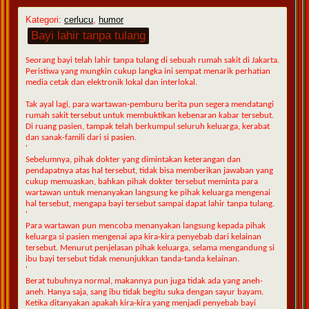
Kategori:
cerlucu
,
humor
Bayi lahir tanpa tulang
Seorang bayi telah lahir tanpa tulang di sebuah rumah sakit di Jakarta.
Peristiwa yang mungkin cukup langka ini sempat menarik perhatian
media cetak dan elektronik lokal dan interlokal.
Tak ayal lagi, para wartawan-pemburu berita pun segera mendatangi
rumah sakit tersebut untuk membuktikan kebenaran kabar tersebut.
Di ruang pasien, tampak telah berkumpul seluruh keluarga, kerabat
dan sanak-famili dari si pasien.
'
Sebelumnya, pihak dokter yang dimintakan keterangan dan
pendapatnya atas hal tersebut, tidak bisa memberikan jawaban yang
cukup memuaskan, bahkan pihak dokter tersebut meminta para
wartawan untuk menanyakan langsung ke pihak keluarga mengenai
hal tersebut, mengapa bayi tersebut sampai dapat lahir tanpa tulang.
'
Para wartawan pun mencoba menanyakan langsung kepada pihak
keluarga si pasien mengenai apa kira-kira penyebab dari kelainan
tersebut. Menurut penjelasan pihak keluarga, selama mengandung si
ibu bayi tersebut tidak menunjukkan tanda-tanda kelainan.
'
Berat tubuhnya normal, makannya pun juga tidak ada yang aneh-
aneh. Hanya saja, sang ibu tidak begitu suka dengan sayur bayam.
Ketika ditanyakan apakah kira-kira yang menjadi penyebab bayi