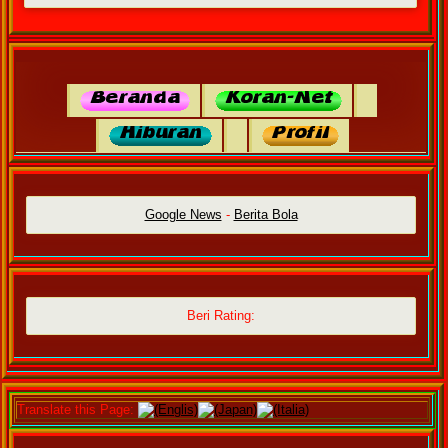
Google News
-
Berita Bola
Beri Rating:
Translate this Page:
(Englis)
(Japan)
(Italia)