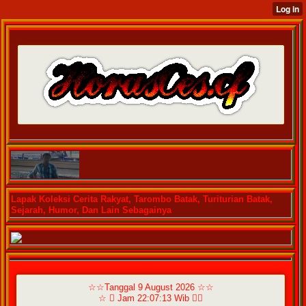
Lapak Koleksi Cerita Rakyat, Tarombo Batak, Turiturian Batak,
Sejarah, Humor, Dan Lain Sebagainya
☆☆Tanggal 9 August 2026 ☆☆
☆  Jam 22:07:13 Wib ☆