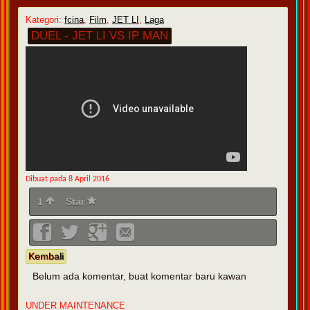
Kategori:
fcina
,
Film
,
JET LI
,
Laga
DUEL - JET LI VS IP MAN
Dibuat pada 8 April 2016
1
Star
Kembali
Belum ada komentar, buat komentar baru kawan
UNDER MAINTENANCE