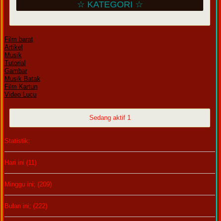
☆ KATEGORI ☆
Film barat
Artikel
Musik
Tutorial
Gambar
Musik Batak
Film Kartun
Video Lucu
Sedang aktif 1
Statistik:
Hari ini (11)
Minggu ini; (209)
Bulan ini; (222)