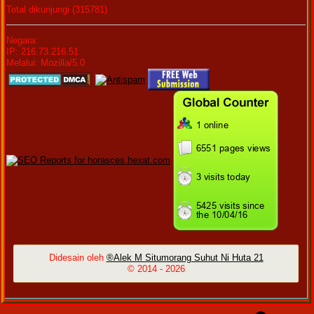
Total dikunjungi (315781)
Negara:
IP: 216.73.216.51
Melalui: Mozilla/5.0
Didesain oleh
®Alek M Situmorang Suhut Ni Huta 21
© 2014 -
2026