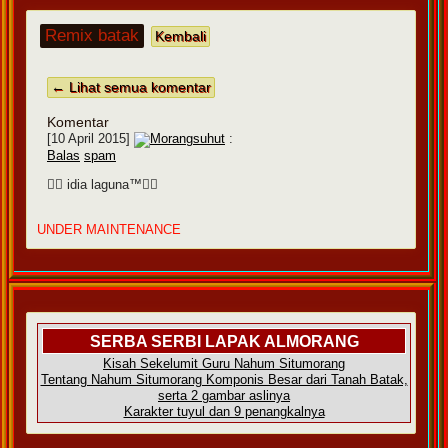
Remix batak
Kembali
← Lihat semua komentar
Komentar
[10 April 2015]
Morangsuhut
:
Balas
spam
☆ idia laguna™☆
UNDER MAINTENANCE
SERBA SERBI LAPAK ALMORANG
Kisah Sekelumit Guru Nahum Situmorang
Tentang Nahum Situmorang Komponis Besar dari Tanah Batak,
serta 2 gambar aslinya
Karakter tuyul dan 9 penangkalnya