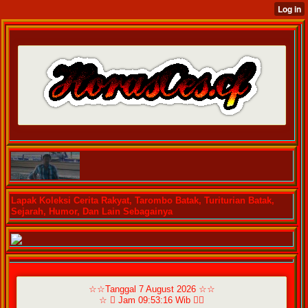
Lapak Koleksi Cerita Rakyat, Tarombo Batak, Turiturian Batak,
Sejarah, Humor, Dan Lain Sebagainya
☆☆Tanggal 7 August 2026 ☆☆
☆  Jam 09:53:16 Wib ☆