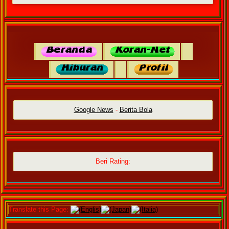
Google News
-
Berita Bola
Beri Rating:
Translate this Page:
(Englis)
(Japan)
(Italia)