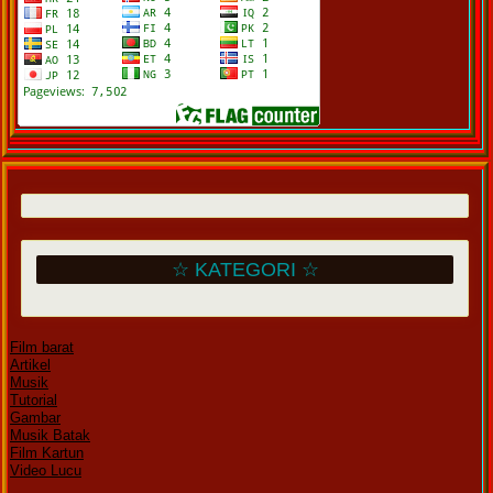
☆ KATEGORI ☆
Film barat
Artikel
Musik
Tutorial
Gambar
Musik Batak
Film Kartun
Video Lucu