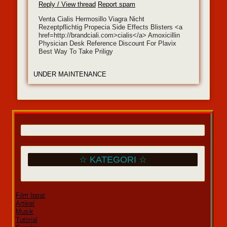
Reply / View thread
Report spam
Venta Cialis Hermosillo Viagra Nicht
Rezeptpflichtig Propecia Side Effects Blisters <a
href=http://brandciali.com>cialis</a> Amoxicillin
Physician Desk Reference Discount For Plavix
Best Way To Take Priligy
UNDER MAINTENANCE
☆ KATEGORI ☆
Film barat
Artikel
Musik
Tutorial