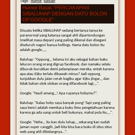
Tags:
humor
,
tulisan
Humor Batak "PERCAKAPAN
SIBALUHAP DENGAN DATU BOLON
OP.GOOGLE"
Disuatu ketika SIBALUHAP sedang bertanya tanya ke
paranormal yang katanya sangat ahli dipartondungan
(melihat masa depan) yang paling dikenal dan disegani
diseluruh nagori banua hollings. Nama datu bolon itu
adalah google.,,,,
.
Baluhap: "Oppung,,, Selama ini aku sebagai bahan baku
lelucon orang orang digrup facebook, dan namaku selalu
diburuk-burukkan demi pelampiasan mereka, entah karena
apa atau IQku terlalu dibawah minus? Jadi oppung,
tunjukkan dulu jalan cerah bagiku agar IQku jingar,,, dan
tidak bahan olok olokan orang difacebook lagi,,,,".
.
Google: "Nauli amang,,,! Apa rupanya hobymu?".
.
Baluhap: "Kalau hoby saya banyak pung! Tapi yang paling
saya benci adalah membaca buku ilmu pengetahuan karena
karena ga ada uang untuk beli bukunya, mahal pula itu,,,,".
.
Google: "Hehe,,, itu kan dulu luhap,,, sekarang kan sudah
jaman super canggih, jadi kita bisa baca buku di situs situs
web yang ahli dibidangnya...".