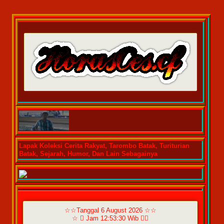
Lapak Koleksi Cerita Rakyat, Tarombo Batak, Turiturian
Batak, Sejarah, Humor, Dan Lain Sebagainya
☆☆Tanggal 6 August 2026 ☆☆
☆  Jam 12:53:30 Wib ☆