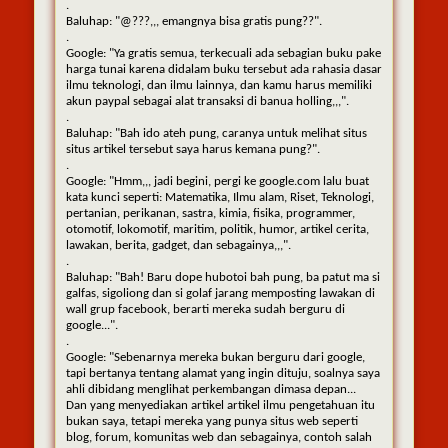
.
Baluhap: "@???,,, emangnya bisa gratis pung??".
.
Google: "Ya gratis semua, terkecuali ada sebagian buku pake
harga tunai karena didalam buku tersebut ada rahasia dasar
ilmu teknologi, dan ilmu lainnya, dan kamu harus memiliki
akun paypal sebagai alat transaksi di banua holling,,,".
.
Baluhap: "Bah ido ateh pung, caranya untuk melihat situs
situs artikel tersebut saya harus kemana pung?".
.
Google: "Hmm,,, jadi begini, pergi ke google.com lalu buat
kata kunci seperti: Matematika, Ilmu alam, Riset, Teknologi,
pertanian, perikanan, sastra, kimia, fisika, programmer,
otomotif, lokomotif, maritim, politik, humor, artikel cerita,
lawakan, berita, gadget, dan sebagainya,,,".
.
Baluhap: "Bah! Baru dope hubotoi bah pung, ba patut ma si
galfas, sigoliong dan si golaf jarang memposting lawakan di
wall grup facebook, berarti mereka sudah berguru di
google...".
.
Google: "Sebenarnya mereka bukan berguru dari google,
tapi bertanya tentang alamat yang ingin dituju, soalnya saya
ahli dibidang menglihat perkembangan dimasa depan...
Dan yang menyediakan artikel artikel ilmu pengetahuan itu
bukan saya, tetapi mereka yang punya situs web seperti
blog, forum, komunitas web dan sebagainya, contoh salah