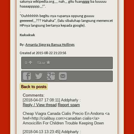
satunya wikipedia.org,,,, nah,,, gitu fuangggg ba luuuuu
haaaappppp,,,!".
.
"Ouhhhhhh begitu nya rupanya oppung guuuu
geeeeeel,,,??? Hahaha", (lalu sibaluhap langsung memencet
HPnya langsung bertanya kepada google).
Kwkwkwk
By:
Amanta Sigorga Banua Hollings
Created at 2015-08-22 21:23:56
0
Star
Back to posts
Comments:
[2018-04-07 17:08:11]
Addpharly :
Reply / View thread
Report spam
Cheap Viagra Canada Cialis Precio En Andorra <a
href=http://cialibuy.com>canadian cialis</a>
Amoxicillin For Children Trouble Keeping Down
[2018-04-13 13:23:45]
Addpharly :