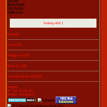
Gambar
Musik Batak
Film Kartun
Video Lucu
Sedang aktif 1
Statistik:
Hari ini (4)
Minggu ini; (24)
Bulan ini; (30)
Total dikunjungi (151246)
Negara:
IP: 216.73.216.221
Melalui: Mozilla/5.0