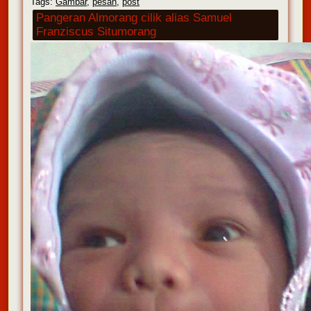
Tags:
Gambar
,
pesan
,
post
Pangeran Almorang cilik alias Samuel
Franziscus Situmorang