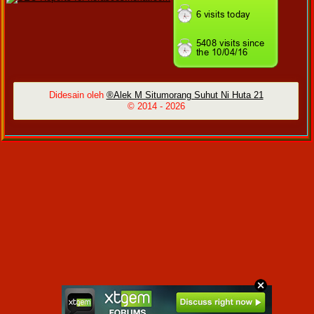
Didesain oleh
®Alek M Situmorang Suhut Ni Huta 21
© 2014 -
2026