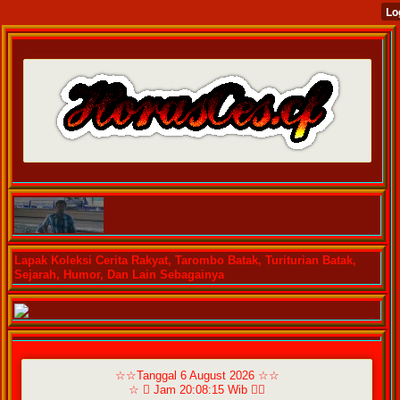
Lapak Koleksi Cerita Rakyat, Tarombo Batak, Turiturian Batak,
Sejarah, Humor, Dan Lain Sebagainya
☆☆Tanggal 6 August 2026 ☆☆
☆  Jam 20:08:15 Wib ☆