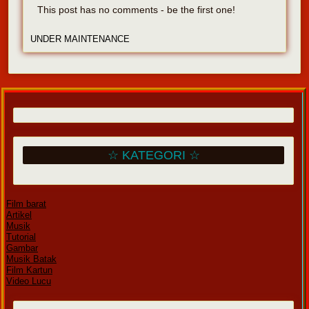
This post has no comments - be the first one!
UNDER MAINTENANCE
☆ KATEGORI ☆
Film barat
Artikel
Musik
Tutorial
Gambar
Musik Batak
Film Kartun
Video Lucu