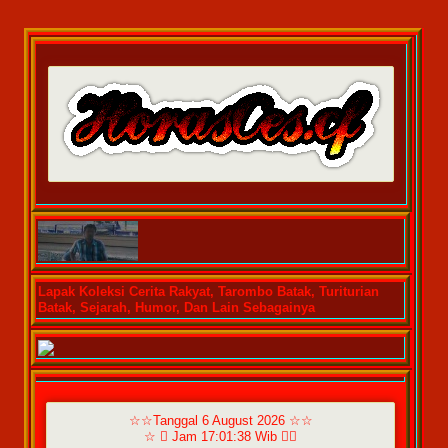
Lapak Koleksi Cerita Rakyat, Tarombo Batak, Turiturian
Batak, Sejarah, Humor, Dan Lain Sebagainya
☆☆Tanggal 6 August 2026 ☆☆
☆  Jam 17:01:38 Wib ☆