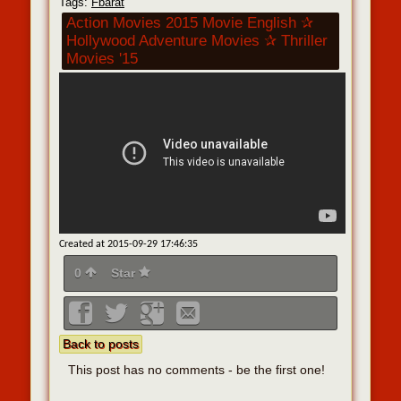
Tags:
Fbarat
Action Movies 2015 Movie English ✰
Hollywood Adventure Movies ✰ Thriller
Movies '15
Created at 2015-09-29 17:46:35
0
Star
Back to posts
This post has no comments - be the first one!