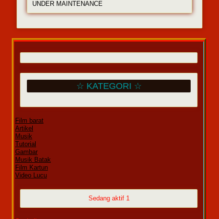
UNDER MAINTENANCE
☆ KATEGORI ☆
Film barat
Artikel
Musik
Tutorial
Gambar
Musik Batak
Film Kartun
Video Lucu
Sedang aktif 1