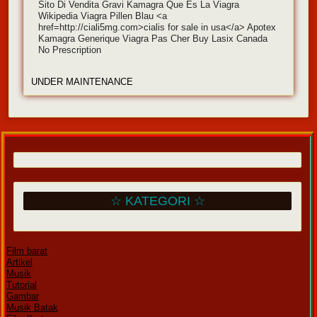
Sito Di Vendita Gravi Kamagra Que Es La Viagra
Wikipedia Viagra Pillen Blau <a
href=http://ciali5mg.com>cialis for sale in usa</a> Apotex
Kamagra Generique Viagra Pas Cher Buy Lasix Canada
No Prescription
UNDER MAINTENANCE
☆ KATEGORI ☆
Film barat
Artikel
Musik
Tutorial
Gambar
Musik Batak