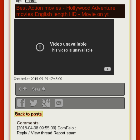
Tags:
Fbarat
Best Action movies - Hollywood Adventure
movies English length HD - Movie on yt
Created at 2015-09-29 17:45:00
0
Star
Back to posts
Comments:
[2018-04-08 09:55:09]
DomFelo :
Reply / View thread
Report spam