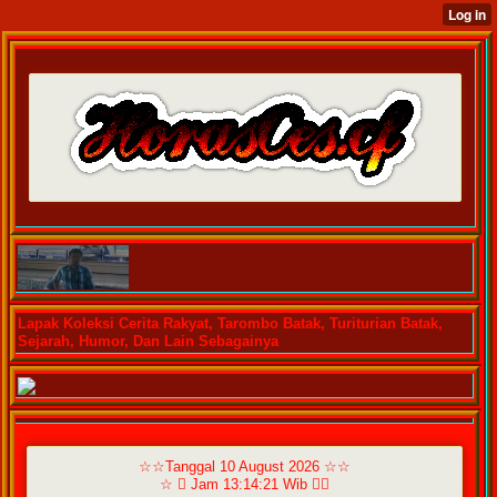
Lapak Koleksi Cerita Rakyat, Tarombo Batak, Turiturian Batak,
Sejarah, Humor, Dan Lain Sebagainya
☆☆Tanggal 10 August 2026 ☆☆
☆  Jam 13:14:21 Wib ☆